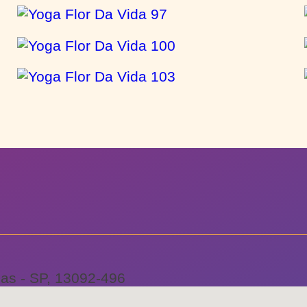
as - SP, 13092-496