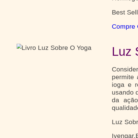
Best Sel
Compre 
Luz 
Conside
permite 
ioga e 
usando d
da ação
qualidad
Luz Sob
Iyengar,B