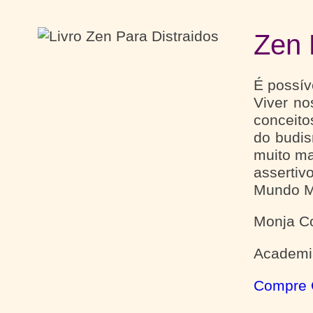
Zen 
É possív
Viver no
conceito
do budis
muito ma
assertiv
Mundo M
Monja C
Academia
Compre 