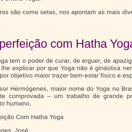
vros são como setas, nos apontam as mais div
perfeição com Hatha Yog
ga tem o poder de curar, de erguer, de apazigu
 lhe explicar por que Yoga não é ginástica nem
or objetivo maior trazer bem-estar físico e espi
sor Hermógenes, maior nome do Yoga no Bras
nte comprovada – um trabalho de grande pot
to humano.
feição Com Hatha Yoga
nes, José