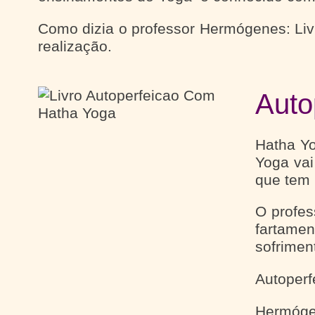
Como dizia o professor Hermógenes: Li
realização.
Auto
Hatha Yo
Yoga vai
que tem p
O profes
fartame
sofrimen
Autoper
Hermóge