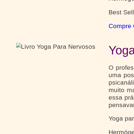
Best Sell
Compre 
Yoga
O profes
uma poss
psicanál
muito m
essa prá
pensavam
Yoga pa
Hermóge