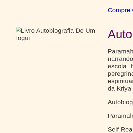
Compre 
Auto
Paramaha
narrando
escola 
peregri
espiritu
da Kriya
Autobiog
Paramah
Self-Rea