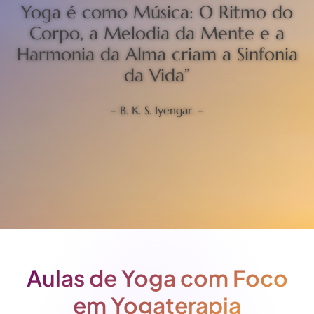
Yoga é como Música: O Ritmo do
Corpo, a Melodia da Mente e a
Harmonia da Alma criam a Sinfonia
da Vida”
– B. K. S. Iyengar. –
Aulas de Yoga com Foco
em Yogaterapia