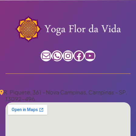
E-mail
WhatsApp
Instagram
Facebook
Youtube
R. Piquete, 361 - Nova Campinas, Campinas - SP,
13092-496