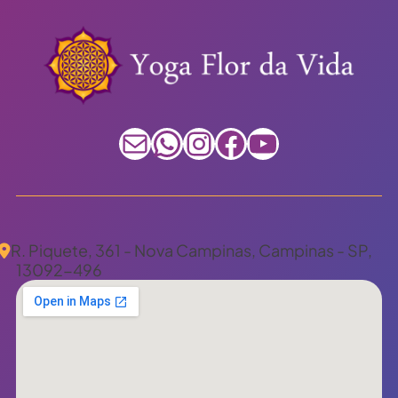
E-mail
WhatsApp
Instagram
Facebook
Youtube
R. Piquete, 361 - Nova Campinas, Campinas - SP,
13092-496