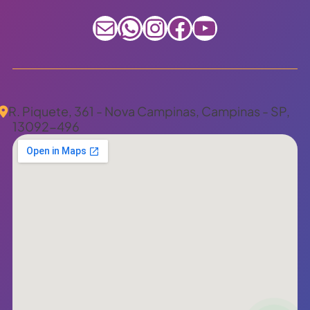
E-mail
WhatsApp
Instagram
Facebook
Youtube
R. Piquete, 361 - Nova Campinas, Campinas - SP,
13092-496