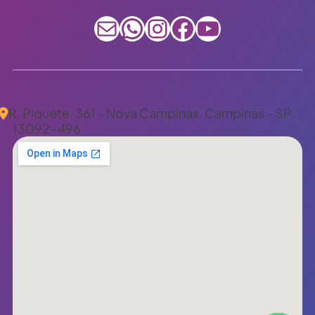
E-mail
WhatsApp
Instagram
Facebook
Youtube
R. Piquete, 361 - Nova Campinas, Campinas - SP,
13092-496