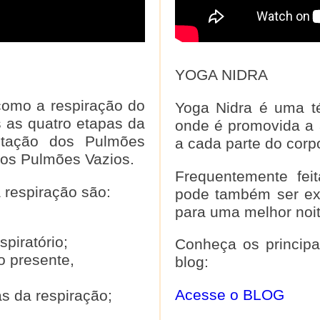
YOGA NIDRA
como a respiração do
Yoga Nidra é uma té
s as quatro etapas da
onde é promovida a 
entação dos Pulmões
a cada parte do corpo
dos Pulmões Vazios.
Frequentemente fei
 respiração são:
pode também ser exe
para uma melhor noi
piratório;
Conheça os principa
 presente,
blog:
Acesse o BLOG
s da respiração;