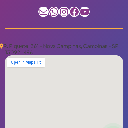
E-mail
WhatsApp
Instagram
Facebook
Youtube
R. Piquete, 361 - Nova Campinas, Campinas - SP,
13092-496