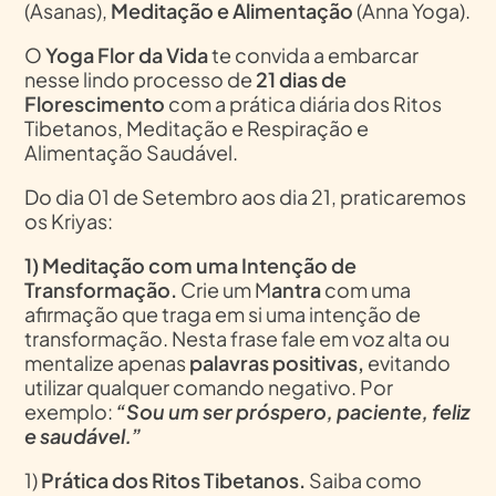
(Asanas),
Meditação e Alimentação
(Anna Yoga).
O
Yoga Flor da Vida
te convida a embarcar
nesse lindo processo de
21 dias de
Florescimento
com a prática diária dos Ritos
Tibetanos, Meditação e Respiração e
Alimentação Saudável.
Do dia 01 de Setembro aos dia 21, praticaremos
os Kriyas:
1) Meditação com uma Intenção de
Transformação.
Crie um M
antra
com uma
afirmação que traga em si uma intenção de
transformação. Nesta frase fale em voz alta ou
mentalize apenas
palavras positivas,
evitando
utilizar qualquer comando negativo. Por
exemplo:
“Sou um ser próspero, paciente, feliz
e saudável.”
1)
Prática dos Ritos Tibetanos.
Saiba como