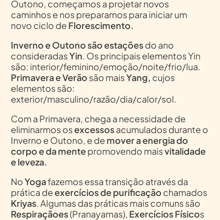
Outono, começamos a projetar novos
caminhos e nos preparamos para iniciar um
novo ciclo de
Florescimento.
Inverno e Outono são estações
do ano
consideradas
Yin
. Os principais elementos Yin
são: interior/feminino/emoção/noite/frio/lua.
Primavera e Verão
são mais
Yang,
cujos
elementos são:
exterior/masculino/razão/dia/calor/sol.
Com a Primavera, chega a necessidade de
eliminarmos os
excessos
acumulados durante o
Inverno e Outono, e de
mover a energia do
corpo e da mente
promovendo mais
vitalidade
e leveza.
No
Yoga
fazemos essa transição através da
prática de
exercícios de purificação
chamados
Kriyas
. Algumas das práticas mais comuns são
Respiraçãoes
(Pranayamas),
Exercícios Físico
s