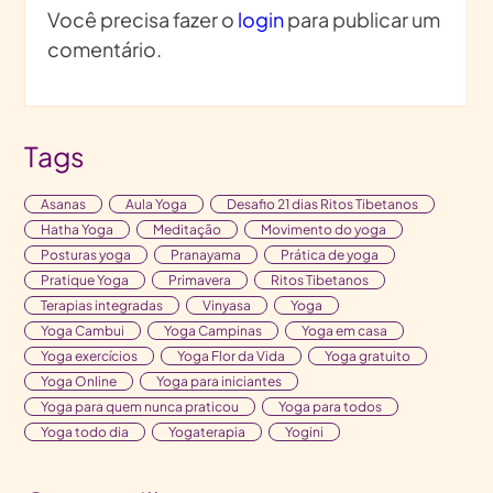
Você precisa fazer o
login
para publicar um
comentário.
Tags
Asanas
Aula Yoga
Desafio 21 dias Ritos Tibetanos
Hatha Yoga
Meditação
Movimento do yoga
Posturas yoga
Pranayama
Prática de yoga
Pratique Yoga
Primavera
Ritos Tibetanos
Terapias integradas
Vinyasa
Yoga
Yoga Cambui
Yoga Campinas
Yoga em casa
Yoga exercícios
Yoga Flor da Vida
Yoga gratuito
Yoga Online
Yoga para iniciantes
Yoga para quem nunca praticou
Yoga para todos
Yoga todo dia
Yogaterapia
Yogini