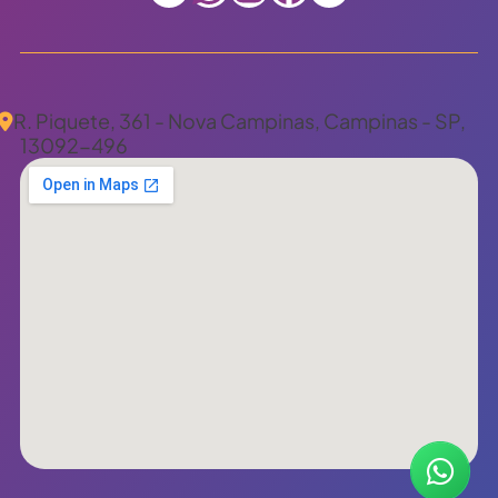
R. Piquete, 361 - Nova Campinas, Campinas - SP,
13092-496