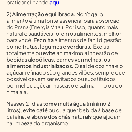
praticar clicando
aqui
.
2)
Alimentação equilibrada.
No Yoga, o
alimento é uma fonte essencial para absorção
do Prana (Energia Vital). Por isso, quanto mais
natural e saudáveis forem os alimentos, melhor
para você.
Escolha
alimentos de fácil digestão
como
frutas, legumes e verduras
. Exclua
totalmente ou
evite
ao máximo a ingestão de
bebidas alcoólicas, carnes vermelhas, os
alimentos industrializados
. O
sal
de cozinha e o
açúcar
refinado são grandes vilões, sempre que
possível devem ser evitados ou substituídos
por mel ou açúcar mascavo e sal marinho ou do
himalaia.
Nesses 21 dias
tome muita água
(mínimo 2
litros),
evite café
ou qualquer bebida à base de
cafeína, e
abuse dos chás naturais
que ajudam
na limpeza do organismo.