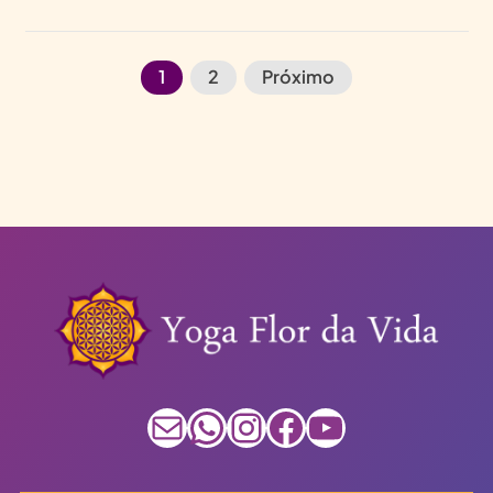
1
2
Próximo
E-mail
WhatsApp
Instagram
Facebook
Youtube