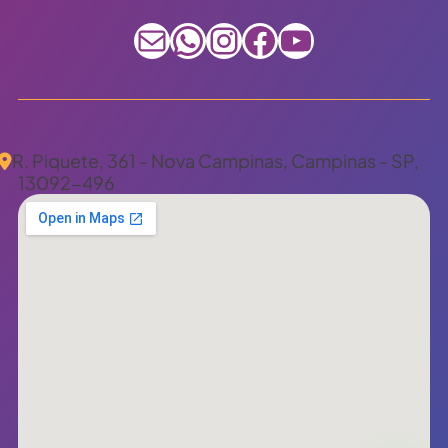
E-mail
WhatsApp
Instagram
Facebook
Youtube
R. Piquete, 361 - Nova Campinas, Campinas - SP,
13092-496