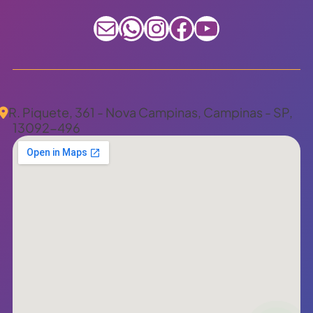
E-mail
WhatsApp
Instagram
Facebook
Youtube
R. Piquete, 361 - Nova Campinas, Campinas - SP,
13092-496