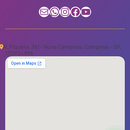
E-mail
WhatsApp
Instagram
Facebook
Youtube
R. Piquete, 361 - Nova Campinas, Campinas - SP,
13092-496