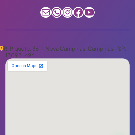
E-mail
WhatsApp
Instagram
Facebook
Youtube
R. Piquete, 361 - Nova Campinas, Campinas - SP,
13092-496