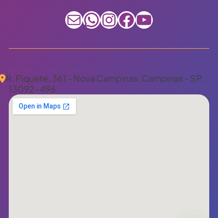
E-mail
WhatsApp
Instagram
Facebook
Youtube
R. Piquete, 361 - Nova Campinas, Campinas - SP,
13092-496