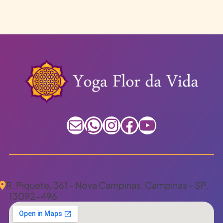
E-mail
WhatsApp
Instagram
Facebook
Youtube
R. Piquete, 361 - Nova Campinas, Campinas - SP,
13092-496